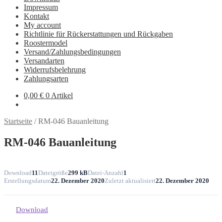
Impressum
Kontakt
My account
Richtlinie für Rückerstattungen und Rückgaben
Roostermodel
Versand/Zahlungsbedingungen
Versandarten
Widerrufsbelehrung
Zahlungsarten
0,00
€
0 Artikel
Startseite
/
RM-046 Bauanleitung
RM-046 Bauanleitung
Download
11
Dateigröße
299 kB
Datei-Anzahl
1
Erstellungsdatum
22. Dezember 2020
Zuletzt aktualisiert
22. Dezember 2020
Download