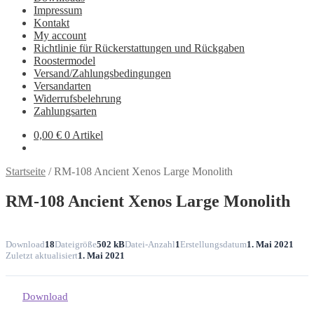
Impressum
Kontakt
My account
Richtlinie für Rückerstattungen und Rückgaben
Roostermodel
Versand/Zahlungsbedingungen
Versandarten
Widerrufsbelehrung
Zahlungsarten
0,00
€
0 Artikel
Startseite
/
RM-108 Ancient Xenos Large Monolith
RM-108 Ancient Xenos Large Monolith
Download
18
Dateigröße
502 kB
Datei-Anzahl
1
Erstellungsdatum
1. Mai 2021
Zuletzt aktualisiert
1. Mai 2021
Download