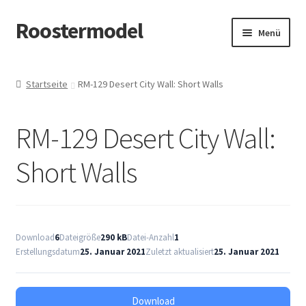
Roostermodel
Zur
Zum
Menü
Navigation
Inhalt
springen
springen
Start
Startseite
RM-129 Desert City Wall: Short Walls
#907 (kein Titel)
RM-129 Desert City Wall:
Allgemeine Geschäftsbedingungen
Short Walls
Cart
Checkout
Download
6
Dateigröße
290 kB
Datei-Anzahl
1
Datenschutzerklärung
Erstellungsdatum
25. Januar 2021
Zuletzt aktualisiert
25. Januar 2021
Datenschutzerklärung
Download