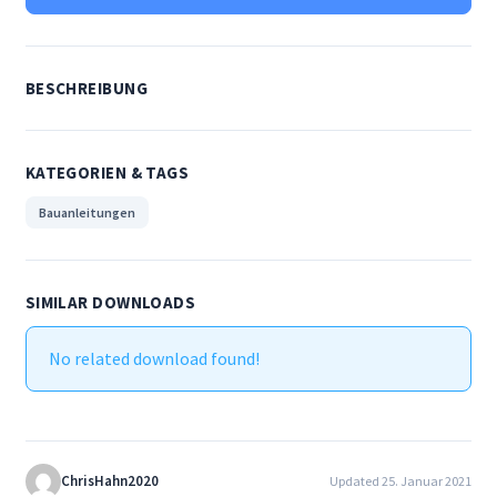
Datenschutzerklärung
Downloads
BESCHREIBUNG
Impressum
KATEGORIEN & TAGS
Kontakt
Bauanleitungen
My account
SIMILAR DOWNLOADS
Richtlinie für Rückerstattungen und Rückgaben
No related download found!
Roostermodel
Versand/Zahlungsbedingungen
ChrisHahn2020
Updated 25. Januar 2021
Versandarten