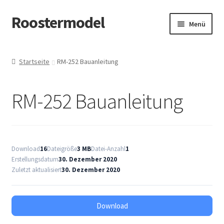
Roostermodel
Zur
Zum
Menü
Navigation
Inhalt
springen
springen
Start
Startseite
RM-252 Bauanleitung
#907 (kein Titel)
RM-252 Bauanleitung
Allgemeine Geschäftsbedingungen
Cart
Download
16
Dateigröße
3 MB
Datei-Anzahl
1
Checkout
Erstellungsdatum
30. Dezember 2020
Zuletzt aktualisiert
30. Dezember 2020
Datenschutzerklärung
Download
Datenschutzerklärung