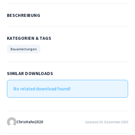
Datenschutzerklärung
BESCHREIBUNG
Downloads
Impressum
KATEGORIEN & TAGS
Bauanleitungen
Kontakt
My account
SIMILAR DOWNLOADS
Richtlinie für Rückerstattungen und Rückgaben
No related download found!
Roostermodel
Versand/Zahlungsbedingungen
ChrisHahn2020
Updated 30. Dezember 2020
Versandarten