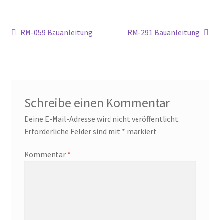
Widerrufsbelehrung
Beitragsnavigation
Vorheriger
Nächster
RM-059 Bauanleitung
RM-291 Bauanleitung
Beitrag:
Beitrag:
Zahlungsarten
Schreibe einen Kommentar
Deine E-Mail-Adresse wird nicht veröffentlicht.
Erforderliche Felder sind mit
*
markiert
Kommentar
*