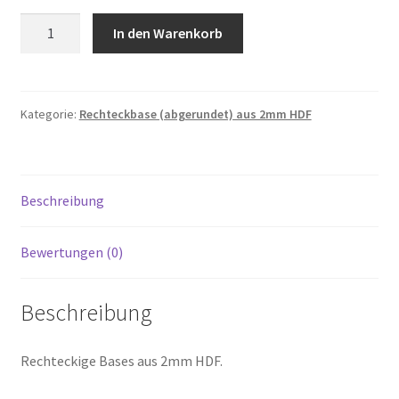
Datenschutzerklärung
RB-
In den Warenkorb
Rr-
Downloads
100-
100
Impressum
Menge
Kategorie:
Rechteckbase (abgerundet) aus 2mm HDF
Kontakt
Beschreibung
My account
Richtlinie für Rückerstattungen und Rückgaben
Bewertungen (0)
Roostermodel
Beschreibung
Versand/Zahlungsbedingungen
Rechteckige Bases aus 2mm HDF.
Versandarten