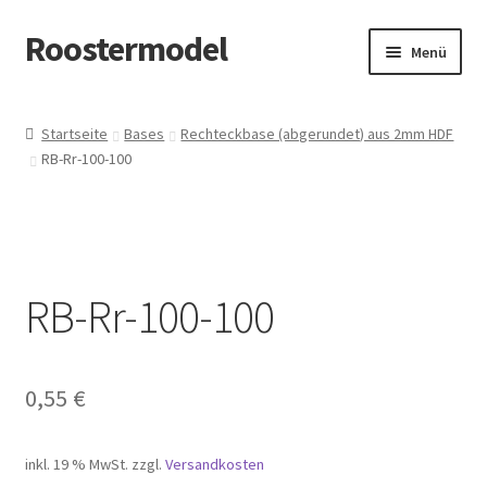
Roostermodel
Zur
Zum
Menü
Navigation
Inhalt
springen
springen
Start
Startseite
Bases
Rechteckbase (abgerundet) aus 2mm HDF
RB-Rr-100-100
#907 (kein Titel)
Allgemeine Geschäftsbedingungen
Cart
RB-Rr-100-100
Checkout
Datenschutzerklärung
0,55
€
Datenschutzerklärung
inkl. 19 % MwSt.
zzgl.
Versandkosten