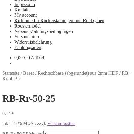
Impressum
Kontakt
My account
Richtlinie für Rückerstattungen und Rückgaben
Roostermodel
Versand/Zahlungsbedingungen
Versandarten
Widerrufsbelehrung
Zahlungsarten
0,00
€
0 Artikel
Startseite
/
Bases
/
Rechteckbase (abgerundet) aus 2mm HDF
/
RB-
Rr-50-25
RB-Rr-50-25
0,14
€
inkl. 19 % MwSt.
zzgl.
Versandkosten
RB-Rr-50-25 Menge