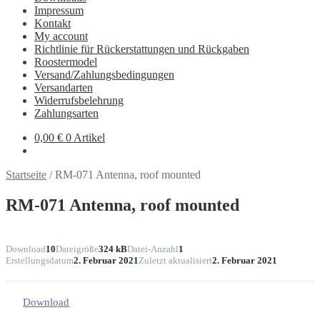
Impressum
Kontakt
My account
Richtlinie für Rückerstattungen und Rückgaben
Roostermodel
Versand/Zahlungsbedingungen
Versandarten
Widerrufsbelehrung
Zahlungsarten
0,00
€
0 Artikel
Startseite
/
RM-071 Antenna, roof mounted
RM-071 Antenna, roof mounted
Download
10
Dateigröße
324 kB
Datei-Anzahl
1
Erstellungsdatum
2. Februar 2021
Zuletzt aktualisiert
2. Februar 2021
Download