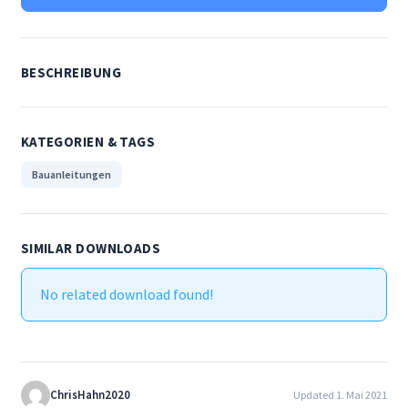
Datenschutzerklärung
Downloads
BESCHREIBUNG
Impressum
KATEGORIEN & TAGS
Kontakt
Bauanleitungen
My account
SIMILAR DOWNLOADS
Richtlinie für Rückerstattungen und Rückgaben
No related download found!
Roostermodel
Versand/Zahlungsbedingungen
ChrisHahn2020
Updated 1. Mai 2021
Versandarten