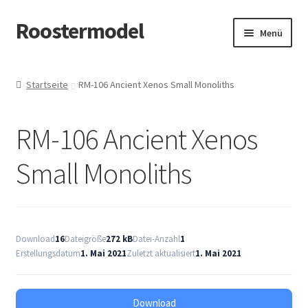
Roostermodel
Zur
Zum
Menü
Navigation
Inhalt
springen
springen
Start
Startseite
RM-106 Ancient Xenos Small Monoliths
#907 (kein Titel)
RM-106 Ancient Xenos
Allgemeine Geschäftsbedingungen
Small Monoliths
Cart
Checkout
Download
16
Dateigröße
272 kB
Datei-Anzahl
1
Datenschutzerklärung
Erstellungsdatum
1. Mai 2021
Zuletzt aktualisiert
1. Mai 2021
Datenschutzerklärung
Download