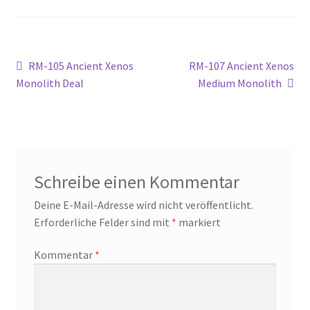
Widerrufsbelehrung
Beitragsnavigation
Vorheriger
Nächster
RM-105 Ancient Xenos
RM-107 Ancient Xenos
Zahlungsarten
Beitrag:
Beitrag:
Monolith Deal
Medium Monolith
Schreibe einen Kommentar
Deine E-Mail-Adresse wird nicht veröffentlicht.
Erforderliche Felder sind mit
*
markiert
Kommentar
*