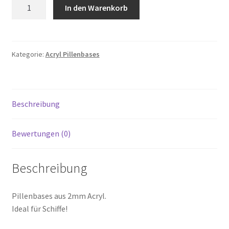
RBa-
In den Warenkorb
Datenschutzerklärung
P-
30-
Downloads
15
Menge
Kategorie:
Acryl Pillenbases
Impressum
Kontakt
Beschreibung
My account
Bewertungen (0)
Richtlinie für Rückerstattungen und Rückgaben
Beschreibung
Roostermodel
Pillenbases aus 2mm Acryl.
Versand/Zahlungsbedingungen
Ideal für Schiffe!
Versandarten