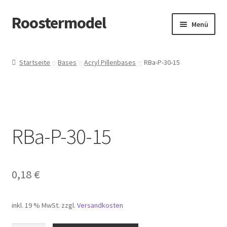
Roostermodel
Zur
Zum
Menü
Navigation
Inhalt
springen
springen
Start
Startseite
Bases
Acryl Pillenbases
RBa-P-30-15
#907 (kein Titel)
Allgemeine Geschäftsbedingungen
RBa-P-30-15
Cart
Checkout
0,18
€
Datenschutzerklärung
inkl. 19 % MwSt.
zzgl.
Versandkosten
Datenschutzerklärung