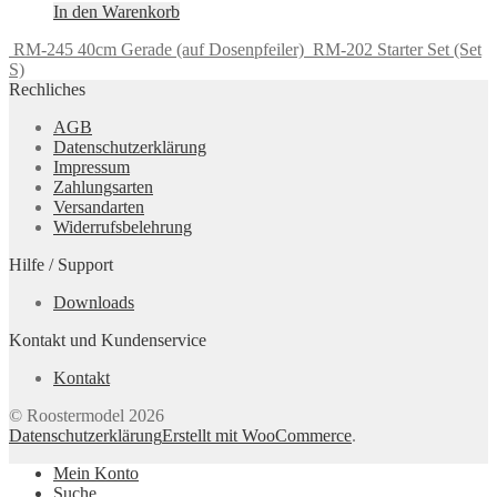
In den Warenkorb
RM-245 40cm Gerade (auf Dosenpfeiler)
RM-202 Starter Set (Set
S)
Rechliches
AGB
Datenschutzerklärung
Impressum
Zahlungsarten
Versandarten
Widerrufsbelehrung
Hilfe / Support
Downloads
Kontakt und Kundenservice
Kontakt
© Roostermodel 2026
Datenschutzerklärung
Erstellt mit WooCommerce
.
Mein Konto
Suche