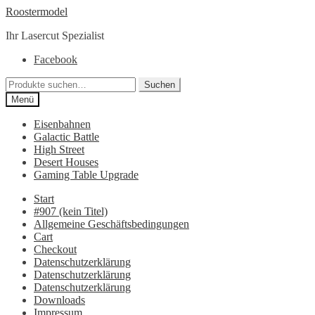
Zur
Zum
Roostermodel
Navigation
Inhalt
Ihr Lasercut Spezialist
springen
springen
Facebook
Suche
Suchen
nach:
Menü
Eisenbahnen
Galactic Battle
High Street
Desert Houses
Gaming Table Upgrade
Start
#907 (kein Titel)
Allgemeine Geschäftsbedingungen
Cart
Checkout
Datenschutzerklärung
Datenschutzerklärung
Datenschutzerklärung
Downloads
Impressum