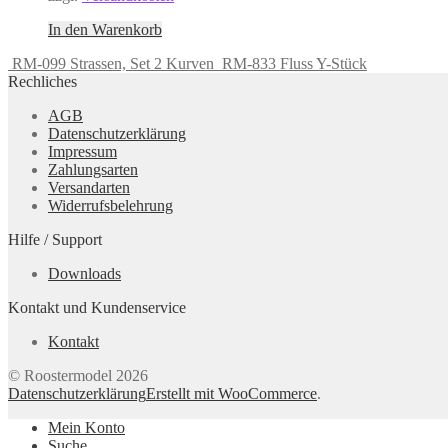
In den Warenkorb
RM-099 Strassen, Set 2 Kurven
RM-833 Fluss Y-Stück
Rechliches
AGB
Datenschutzerklärung
Impressum
Zahlungsarten
Versandarten
Widerrufsbelehrung
Hilfe / Support
Downloads
Kontakt und Kundenservice
Kontakt
© Roostermodel 2026
Datenschutzerklärung
Erstellt mit WooCommerce
.
Mein Konto
Suche